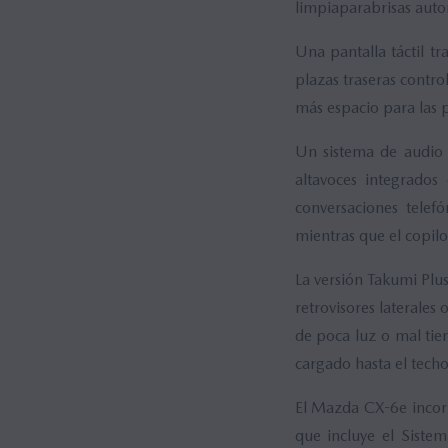
limpiaparabrisas autom
Una pantalla táctil tr
plazas traseras control
más espacio para las p
Un sistema de audio 
altavoces integrados
conversaciones telef
mientras que el copilo
La versión Takumi Plus 
retrovisores laterale
de poca luz o mal tiem
cargado hasta el techo
El Mazda CX-6e incorp
que incluye el Siste