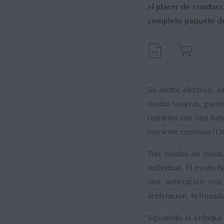
el placer de conducc
completo paquete de
Su motor eléctrico, s
ruedas traseras, gara
combina con una bat
corriente continua (D
Tres modos de conduc
individual. El modo N
una aceleración más
aceleración, la frenada
Siguiendo el enfoque 