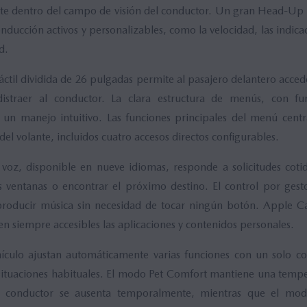
te dentro del campo de visión del conductor. Un gran Head-Up D
nducción activos y personalizables, como la velocidad, las indic
d.
áctil dividida de 26 pulgadas permite al pasajero delantero acced
istraer al conductor. La clara estructura de menús, con fun
ta un manejo intuitivo. Las funciones principales del menú cent
el volante, incluidos cuatro accesos directos configurables.
voz, disponible en nueve idiomas, responde a solicitudes coti
s ventanas o encontrar el próximo destino. El control por gest
producir música sin necesidad de tocar ningún botón. Apple C
n siempre accesibles las aplicaciones y contenidos personales.
culo ajustan automáticamente varias funciones con un solo 
 situaciones habituales. El modo Pet Comfort mantiene una tempe
l conductor se ausenta temporalmente, mientras que el mod