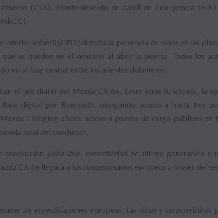
 y crucero (CTS), Mantenimiento de carril de emergencia (ELK)
 (MRCC).
 interior infantil (CPD) detecta la presencia de niños en las plaza
 que se queden en el vehículo al abrir la puerta. Todos los a
ido un airbag central entre los asientos delanteros.
litan el uso diario del Mazda CX-6e. Entre otras funciones, l
llave digital por Bluetooth, otorgando acceso a hasta tres us
Mazda Charging ofrece acceso a puntos de carga públicos en 
moneda local del conductor.
de conducción
jinba ittai
, conectividad de última generación y
azda CX-6e llegará a los concesionarios europeos a finales del v
sume las especificaciones europeas. Las cifras y características