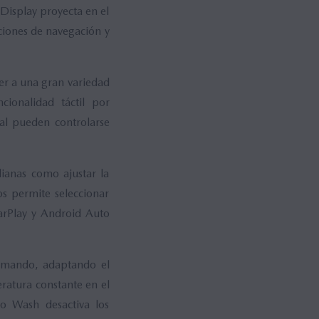
isplay proyecta en el
aciones de navegación y
er a una gran variedad
cionalidad táctil por
ral pueden controlarse
dianas como ajustar la
os permite seleccionar
arPlay y Android Auto
comando, adaptando el
ratura constante en el
o Wash desactiva los