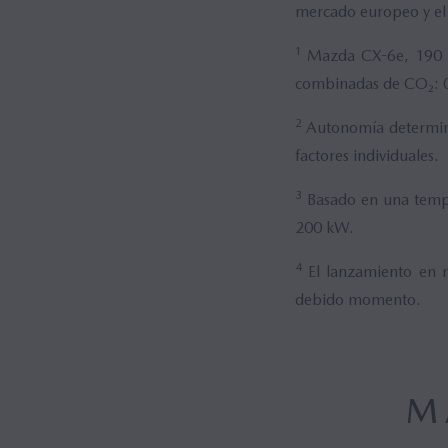
mercado europeo y el 
1
Mazda CX-6e, 190 
combinadas de CO₂: 
2
Autonomía determina
factores individuales.
3
Basado en una tempe
200 kW.
4
El lanzamiento en m
debido momento.
M