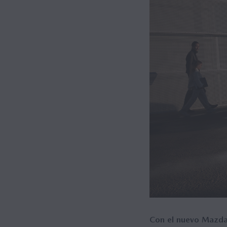
Mazda M Hybrid
LISTADO DE PRECIOS
Concept Cars
Hybrid
Con el nuevo Mazd