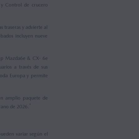
 y Control de crucero
s traseras y advierte al
cabados incluyen nueve
a app Mazda6e & CX- 6e
uarios a través de sus
toda Europa y permite
 un amplio paquete de
⁴
erano de 2026.
 pueden variar según el