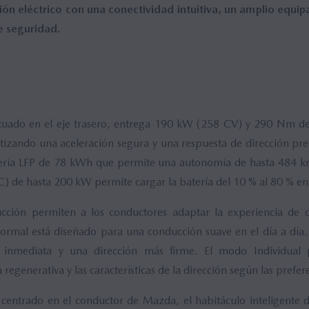
ión eléctrico con una conectividad intuitiva, un amplio equip
 seguridad.
ituado en el eje trasero, entrega 190 kW (258 CV) y 290 Nm de
ntizando una aceleración segura y una respuesta de dirección prec
ería LFP de 78 kWh que permite una autonomía de hasta 484 
C) de hasta 200 kW permite cargar la batería del 10 % al 80 % e
ción permiten a los conductores adaptar la experiencia de c
ormal está diseñado para una conducción suave en el día a día
 inmediata y una dirección más firme. El modo Individual p
 regenerativa y las características de la dirección según las prefe
centrado en el conductor de Mazda, el habitáculo inteligente d