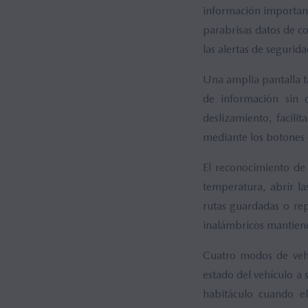
información importan
parabrisas datos de co
las alertas de segurida
Una amplia pantalla t
de información sin d
deslizamiento, facili
mediante los botones d
El reconocimiento de 
temperatura, abrir la
rutas guardadas o re
inalámbricos mantiene
Cuatro modos de vehí
estado del vehículo a
habitáculo cuando e