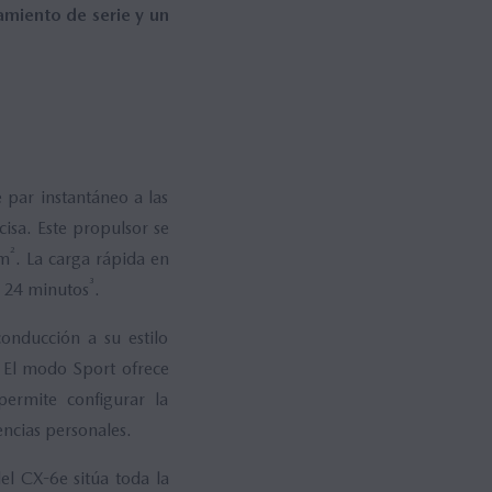
amiento de serie y un
 par instantáneo a las
isa. Este propulsor se
²
km
. La carga rápida en
³
n 24 minutos
.
onducción a su estilo
. El modo Sport ofrece
ermite configurar la
rencias personales.
el CX-6e sitúa toda la