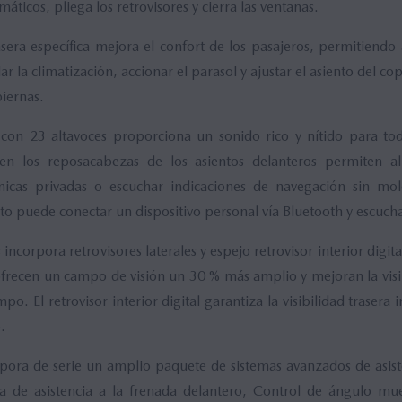
áticos, pliega los retrovisores y cierra las ventanas.
asera específica mejora el confort de los pasajeros, permitiendo
ar la climatización, accionar el parasol y ajustar el asiento del c
iernas.
con 23 altavoces proporciona un sonido rico y nítido para tod
 en los reposacabezas de los asientos delanteros permiten 
ónicas privadas o escuchar indicaciones de navegación sin mole
to puede conectar un dispositivo personal vía Bluetooth y escuch
incorpora retrovisores laterales y espejo retrovisor interior digit
s ofrecen un campo de visión un 30 % más amplio y mejoran la visi
po. El retrovisor interior digital garantiza la visibilidad trasera 
.
ora de serie un amplio paquete de sistemas avanzados de asist
ma de asistencia a la frenada delantero, Control de ángulo m