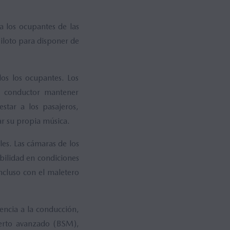
 a los ocupantes de las
opiloto para disponer de
os los ocupantes. Los
al conductor mantener
star a los pasajeros,
ar su propia música.
ales. Las cámaras de los
bilidad en condiciones
incluso con el maletero
encia a la conducción,
uerto avanzado (BSM),