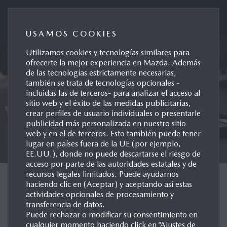
Mazda Automóviles España
USAMOS COOKIES
Utilizamos cookies y tecnologías similares para
ofrecerte la mejor experiencia en Mazda. Además
de las tecnologías estrictamente necesarias,
también se trata de tecnologías opcionales -
incluidas las de terceros- para analizar el acceso al
sitio web y el éxito de las medidas publicitarias,
crear perfiles de usuario individuales o presentarle
publicidad más personalizada en nuestro sitio
web y en el de terceros. Esto también puede tener
lugar en países fuera de la UE (por ejemplo,
EE.UU.), donde no puede descartarse el riesgo de
acceso por parte de las autoridades estatales y de
recursos legales limitados. Puede ayudarnos
PROCESO DE DISEÑO
haciendo clic en (Aceptar) y aceptando así estas
actividades opcionales de procesamiento y
transferencia de datos.
Puede rechazar o modificar su consentimiento en
cualquier momento haciendo click en “Ajustes de