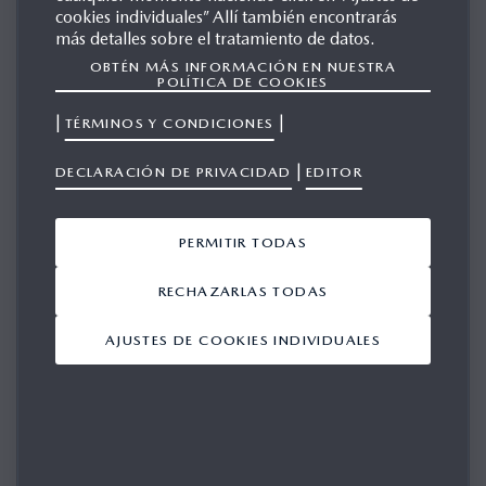
cookies individuales” Allí también encontrarás
más detalles sobre el tratamiento de datos.
OBTÉN MÁS INFORMACIÓN EN NUESTRA
MASAHIRO MORO
POLÍTICA DE COOKIES
Director, Presidente y CEO, Mazda Motor Corporation
|
|
TÉRMINOS Y CONDICIONES
|
DECLARACIÓN DE PRIVACIDAD
EDITOR
Biography Masahiro Moro, Representative
Director, President and CEO, Mazda Motor
PERMITIR TODAS
Corporation
22/07/2026
RECHAZARLAS TODAS
AJUSTES DE COOKIES INDIVIDUALES