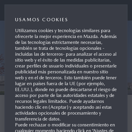
Mazda Automóviles España
USAMOS COOKIES
Utilizamos cookies y tecnologías similares para
ofrecerte la mejor experiencia en Mazda. Además
de las tecnologías estrictamente necesarias,
también se trata de tecnologías opcionales -
incluidas las de terceros- para analizar el acceso al
sitio web y el éxito de las medidas publicitarias,
crear perfiles de usuario individuales o presentarle
publicidad más personalizada en nuestro sitio
web y en el de terceros. Esto también puede tener
lugar en países fuera de la UE (por ejemplo,
EE.UU.), donde no puede descartarse el riesgo de
acceso por parte de las autoridades estatales y de
recursos legales limitados. Puede ayudarnos
MAZDA CORPORATION
haciendo clic en (Aceptar) y aceptando así estas
actividades opcionales de procesamiento y
transferencia de datos.
EQUIPO DE DIRECCIÓN
Puede rechazar o modificar su consentimiento en
cualquier momento haciendo click en “Ajustes de