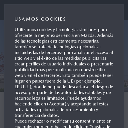
Mazda Automóviles España
USAMOS COOKIES
Utilizamos cookies y tecnologías similares para
ofrecerte la mejor experiencia en Mazda. Además
de las tecnologías estrictamente necesarias,
también se trata de tecnologías opcionales -
incluidas las de terceros- para analizar el acceso al
sitio web y el éxito de las medidas publicitarias,
crear perfiles de usuario individuales o presentarle
publicidad más personalizada en nuestro sitio
web y en el de terceros. Esto también puede tener
lugar en países fuera de la UE (por ejemplo,
EE.UU.), donde no puede descartarse el riesgo de
acceso por parte de las autoridades estatales y de
recursos legales limitados. Puede ayudarnos
MAZDA EN EL MUNDO
haciendo clic en (Aceptar) y aceptando así estas
actividades opcionales de procesamiento y
transferencia de datos.
INFORMACIÓN GENERAL
Puede rechazar o modificar su consentimiento en
cualquier momento haciendo click en “Ajustes de