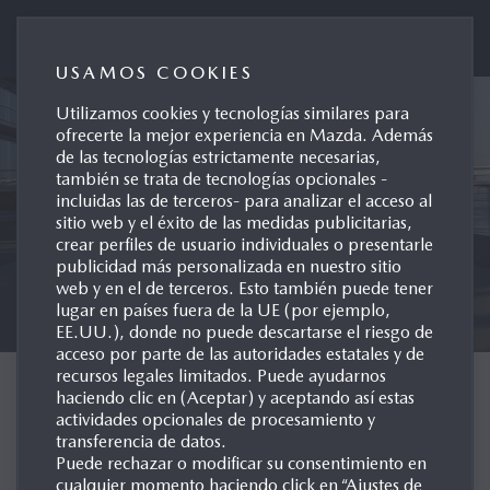
Mazda Automóviles España
USAMOS COOKIES
Utilizamos cookies y tecnologías similares para
ofrecerte la mejor experiencia en Mazda. Además
de las tecnologías estrictamente necesarias,
también se trata de tecnologías opcionales -
incluidas las de terceros- para analizar el acceso al
sitio web y el éxito de las medidas publicitarias,
crear perfiles de usuario individuales o presentarle
publicidad más personalizada en nuestro sitio
web y en el de terceros. Esto también puede tener
lugar en países fuera de la UE (por ejemplo,
EE.UU.), donde no puede descartarse el riesgo de
acceso por parte de las autoridades estatales y de
recursos legales limitados. Puede ayudarnos
SEGURIDAD
haciendo clic en (Aceptar) y aceptando así estas
actividades opcionales de procesamiento y
PROACTIVA DE MAZDA
transferencia de datos.
Puede rechazar o modificar su consentimiento en
cualquier momento haciendo click en “Ajustes de