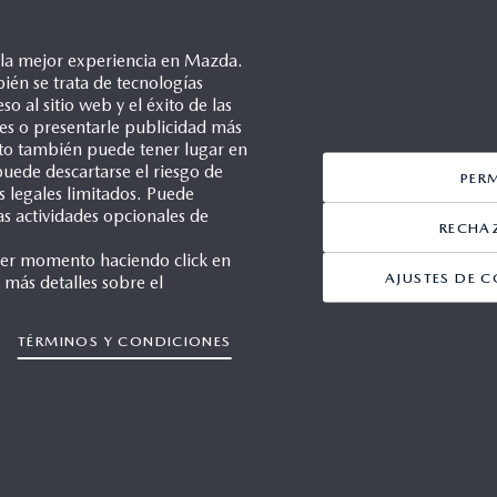
e la mejor experiencia en Mazda.
ién se trata de tecnologías
so al sitio web y el éxito de las
ales o presentarle publicidad más
Esto también puede tener lugar en
uede descartarse el riesgo de
PER
s legales limitados. Puede
as actividades opcionales de
RECHA
ier momento haciendo click en
AJUSTES DE C
 más detalles sobre el
1/23
|
TÉRMINOS Y CONDICIONES
Declaración de Privacidad
Editor
Aviso de cookies
Maz