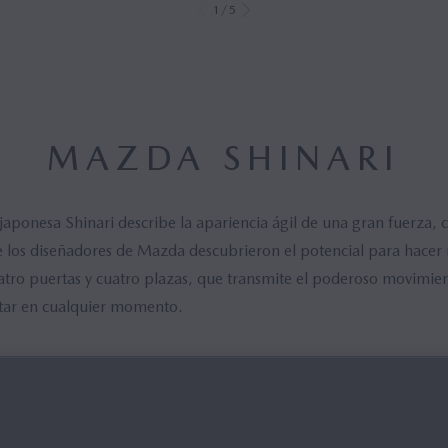
1/5
MAZDA SHINARI
aponesa Shinari describe la apariencia ágil de una gran fuerza, 
e los diseñadores de Mazda descubrieron el potencial para hac
tro puertas y cuatro plazas, que transmite el poderoso movimie
altar en cualquier momento.
VIDEOS
DOCUMENTOS