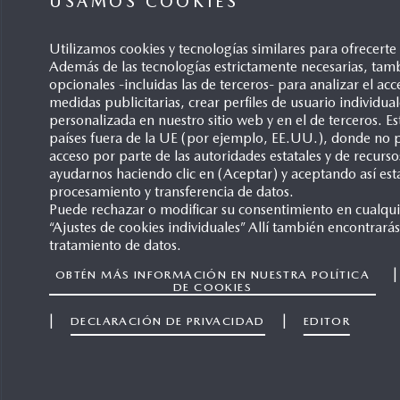
USAMOS COOKIES
Utilizamos cookies y tecnologías similares para ofrecert
Además de las tecnologías estrictamente necesarias, tamb
opcionales -incluidas las de terceros- para analizar el acce
Mazda Announces New Design
medidas publicitarias, crear perfiles de usuario individu
Theme: ‘KODO – Soul of
personalizada en nuestro sitio web y en el de terceros. 
Motion’
países fuera de la UE (por ejemplo, EE.UU.), donde no p
acceso por parte de las autoridades estatales y de recurso
02/09/2010
ayudarnos haciendo clic en (Aceptar) y aceptando así est
procesamiento y transferencia de datos.
Puede rechazar o modificar su consentimiento en cualqu
“Ajustes de cookies individuales” Allí también encontrarás
tratamiento de datos.
OBTÉN MÁS INFORMACIÓN EN NUESTRA POLÍTICA
DE COOKIES
|
|
DECLARACIÓN DE PRIVACIDAD
EDITOR
Mazda Automóviles España
Términos y condiciones
Contáctanos