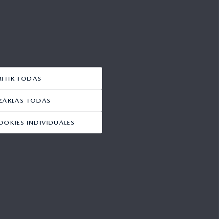
MITIR TODAS
ZARLAS TODAS
OOKIES INDIVIDUALES
Síguenos:
da Web