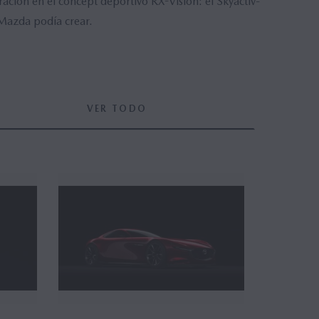
ción en el concept deportivo RX-Vision: el Skyactiv-
 Mazda podía crear.
VER TODO