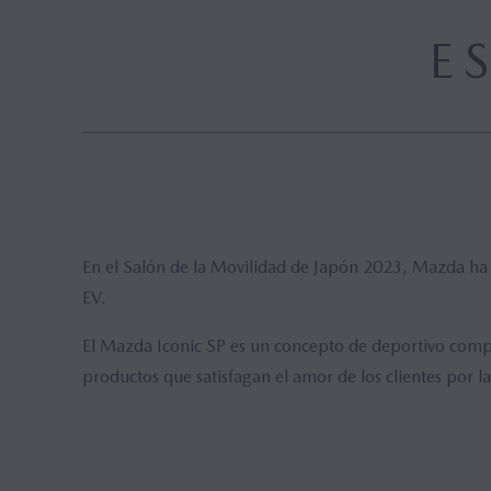
Mazda M Hybrid
LISTADO DE PRECIOS
Concept Cars
E
Hybrid
En el Salón de la Movilidad de Japón 2023, Mazda ha
EV.
El Mazda Iconic SP es un concepto de deportivo comp
productos que satisfagan el amor de los clientes por l