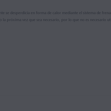
 se desperdicia en forma de calor mediante el sistema de frenad
culo la próxima vez que sea necesario, por lo que no es necesario ut
co (5)
Northern White Pearl (3)