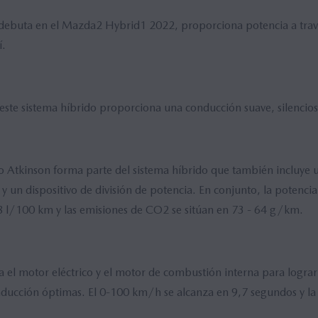
 debuta en el Mazda2 Hybrid1 2022, proporciona potencia a trav
í.
ste sistema híbrido proporciona una conducción suave, silenciosa
clo Atkinson forma parte del sistema híbrido que también incluye 
 y un dispositivo de división de potencia. En conjunto, la potenci
 l/100 km y las emisiones de CO2 se sitúan en 73 - 64 g/km.
bra el motor eléctrico y el motor de combustión interna para logr
onducción óptimas. El 0-100 km/h se alcanza en 9,7 segundos y 