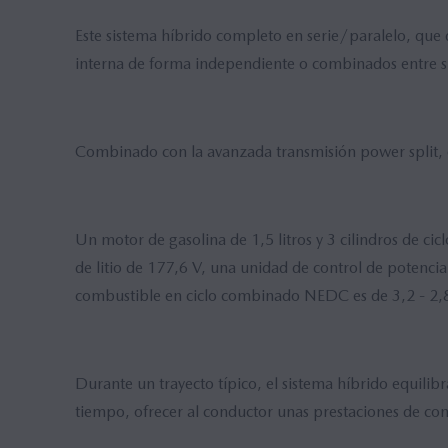
Mazda M Hybrid
LISTADO DE PRECIOS
Concept Cars
Este sistema híbrido completo en serie/paralelo, que
Hybrid
interna de forma independiente o combinados entre s
Combinado con la avanzada transmisión power split, e
Un motor de gasolina de 1,5 litros y 3 cilindros de ci
de litio de 177,6 V, una unidad de control de potencia
combustible en ciclo combinado NEDC es de 3,2 - 2,8
Durante un trayecto típico, el sistema híbrido equili
tiempo, ofrecer al conductor unas prestaciones de c