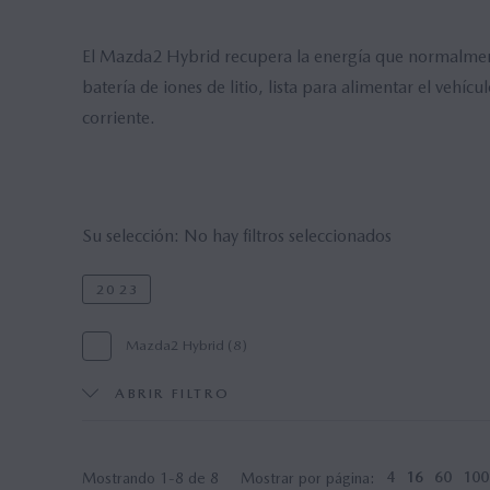
El Mazda2 Hybrid recupera la energía que normalmente
batería de iones de litio, lista para alimentar el vehí
corriente.
Su selección:
No hay filtros seleccionados
2023
Mazda2 Hybrid (8)
ABRIR FILTRO
1ª Generación (8)
Formal Red (7)
Estáti
Mostrando 1-8 de 8
Mostrar por página:
4
16
60
100