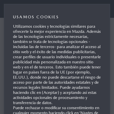
Mazda Automóviles España
USAMOS COOKIES
Utilizamos cookies y tecnologías similares para
ofrecerte la mejor experiencia en Mazda. Además
E-SKYACTIV PHEV
de las tecnologías estrictamente necesarias,
también se trata de tecnologías opcionales -
LA TECNOLOGÍA PLUG-IN
incluidas las de terceros- para analizar el acceso al
sitio web y el éxito de las medidas publicitarias,
HYBRID DE MAZDA
crear perfiles de usuario individuales o presentarle
publicidad más personalizada en nuestro sitio
web y en el de terceros. Esto también puede tener
lugar en países fuera de la UE (por ejemplo,
EE.UU.), donde no puede descartarse el riesgo de
acceso por parte de las autoridades estatales y de
Presentada por primera vez propulsando el Nuevo Mazda
recursos legales limitados. Puede ayudarnos
haciendo clic en (Aceptar) y aceptando así estas
CX-60, la cadena cinemática de tecnología híbrida
actividades opcionales de procesamiento y
enchufable de Mazda combina un motor de gasolina
transferencia de datos.
Skyactiv G de cuatro cilindros y 2,5 litros con un motor
Puede rechazar o modificar su consentimiento en
cualquier momento haciendo click en “Ajustes de