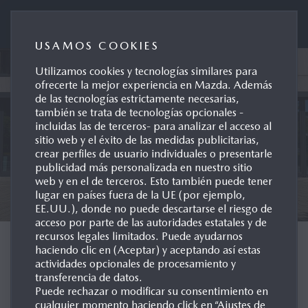
Mazda Automóviles España
USAMOS COOKIES
Utilizamos cookies y tecnologías similares para
ofrecerte la mejor experiencia en Mazda. Además
de las tecnologías estrictamente necesarias,
también se trata de tecnologías opcionales -
incluidas las de terceros- para analizar el acceso al
sitio web y el éxito de las medidas publicitarias,
crear perfiles de usuario individuales o presentarle
publicidad más personalizada en nuestro sitio
web y en el de terceros. Esto también puede tener
lugar en países fuera de la UE (por ejemplo,
EE.UU.), donde no puede descartarse el riesgo de
acceso por parte de las autoridades estatales y de
recursos legales limitados. Puede ayudarnos
NUEVO MAZDA6
e
haciendo clic en (Aceptar) y aceptando así estas
actividades opcionales de procesamiento y
transferencia de datos.
Puede rechazar o modificar su consentimiento en
cualquier momento haciendo click en “Ajustes de