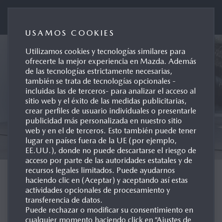
Mazda Automóviles España
USAMOS COOKIES
Utilizamos cookies y tecnologías similares para
ofrecerte la mejor experiencia en Mazda. Además
de las tecnologías estrictamente necesarias,
también se trata de tecnologías opcionales -
incluidas las de terceros- para analizar el acceso al
sitio web y el éxito de las medidas publicitarias,
crear perfiles de usuario individuales o presentarle
publicidad más personalizada en nuestro sitio
web y en el de terceros. Esto también puede tener
lugar en países fuera de la UE (por ejemplo,
EE.UU.), donde no puede descartarse el riesgo de
acceso por parte de las autoridades estatales y de
recursos legales limitados. Puede ayudarnos
haciendo clic en (Aceptar) y aceptando así estas
MAZDA CX-30 2027
actividades opcionales de procesamiento y
transferencia de datos.
Puede rechazar o modificar su consentimiento en
DISEÑADO PARA LLEVARTE
cualquier momento haciendo click en “Ajustes de