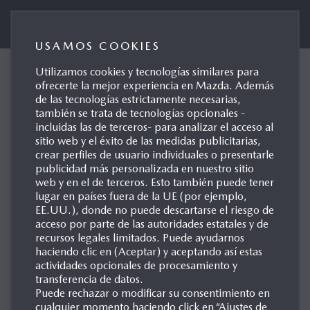
Mazda Automóviles España
USAMOS COOKIES
Utilizamos cookies y tecnologías similares para
EL MAZDA CX-5 ALCANZA
ofrecerte la mejor experiencia en Mazda. Además
de las tecnologías estrictamente necesarias,
LA CIFRA DE 5 MILLONES
también se trata de tecnologías opcionales -
DE UNIDADES FABRICADAS
incluidas las de terceros- para analizar el acceso al
sitio web y el éxito de las medidas publicitarias,
Y VENDIDAS
crear perfiles de usuario individuales o presentarle
publicidad más personalizada en nuestro sitio
Madrid, 29/01/2026
web y en el de terceros. Esto también puede tener
lugar en países fuera de la UE (por ejemplo,
EE.UU.), donde no puede descartarse el riesgo de
acceso por parte de las autoridades estatales y de
recursos legales limitados. Puede ayudarnos
haciendo clic en (Aceptar) y aceptando así estas
actividades opcionales de procesamiento y
transferencia de datos.
Puede rechazar o modificar su consentimiento en
cualquier momento haciendo click en “Ajustes de