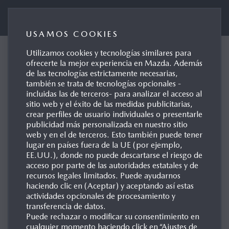
Mazda Automóviles España
USAMOS COOKIES
Utilizamos cookies y tecnologías similares para
Mazda, primer fabricante
ofrecerte la mejor experiencia en Mazda. Además
de las tecnologías estrictamente necesarias,
en unirse a eFuel Alliance
también se trata de tecnologías opcionales -
incluidas las de terceros- para analizar el acceso al
Leverkusen, 05/02/2021
sitio web y el éxito de las medidas publicitarias,
crear perfiles de usuario individuales o presentarle
publicidad más personalizada en nuestro sitio
web y en el de terceros. Esto también puede tener
lugar en países fuera de la UE (por ejemplo,
EE.UU.), donde no puede descartarse el riesgo de
acceso por parte de las autoridades estatales y de
recursos legales limitados. Puede ayudarnos
haciendo clic en (Aceptar) y aceptando así estas
actividades opcionales de procesamiento y
transferencia de datos.
Puede rechazar o modificar su consentimiento en
cualquier momento haciendo click en “Ajustes de