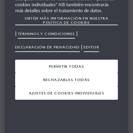
cookies individuales” Allí también encontrarás
más detalles sobre el tratamiento de datos.
OBTÉN MÁS INFORMACIÓN EN NUESTRA
POLÍTICA DE COOKIES
Mazda ha anunciado hoy que se ha convertido en el
|
|
TÉRMINOS Y CONDICIONES
primer fabricante de automóviles en unirse a la iniciativa
europea eFuel Alliance para promover los combustibles
|
DECLARACIÓN DE PRIVACIDAD
EDITOR
respetuosos con el medio ambiente.
PERMITIR TODAS
RECHAZARLAS TODAS
Mazda ha anunciado hoy que se ha convertido en el primer
AJUSTES DE COOKIES INDIVIDUALES
fabricante de automóviles en unirse a la iniciativa europea
eFuel Alliance para promover los combustibles respetuosos
con el medio ambiente.
Esta iniciativa agrupa a organizaciones y otras partes