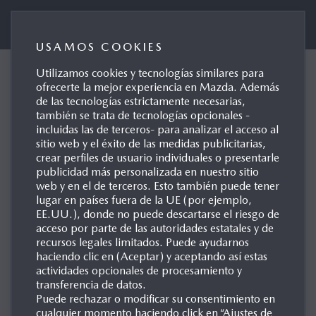
Mazda Automóviles España
USAMOS COOKIES
NOTICIAS
Utilizamos cookies y tecnologías similares para
ofrecerte la mejor experiencia en Mazda. Además
de las tecnologías estrictamente necesarias,
ABRIR FILTRO
también se trata de tecnologías opcionales -
incluidas las de terceros- para analizar el acceso al
sitio web y el éxito de las medidas publicitarias,
Mazda3 (66)
BÚSQUEDA
crear perfiles de usuario individuales o presentarle
publicidad más personalizada en nuestro sitio
Mazda6 (61)
web y en el de terceros. Esto también puede tener
lugar en países fuera de la UE (por ejemplo,
Mazda MX-5 (58)
EE.UU.), donde no puede descartarse el riesgo de
2026
acceso por parte de las autoridades estatales y de
Mazda CX-5 (43)
recursos legales limitados. Puede ayudarnos
haciendo clic en (Aceptar) y aceptando así estas
Mazda2 (40)
actividades opcionales de procesamiento y
transferencia de datos.
Mazda Space (38)
Puede rechazar o modificar su consentimiento en
cualquier momento haciendo click en “Ajustes de