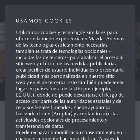
Mazda Automóviles España
USAMOS COOKIES
Utilizamos cookies y tecnologías similares para
ofrecerte la mejor experiencia en Mazda. Además
de las tecnologías estrictamente necesarias,
también se trata de tecnologías opcionales -
incluidas las de terceros- para analizar el acceso al
sitio web y el éxito de las medidas publicitarias,
crear perfiles de usuario individuales o presentarle
publicidad más personalizada en nuestro sitio
web y en el de terceros. Esto también puede tener
lugar en países fuera de la UE (por ejemplo,
EE.UU.), donde no puede descartarse el riesgo de
acceso por parte de las autoridades estatales y de
recursos legales limitados. Puede ayudarnos
ARCHIVO DE MODELOS
haciendo clic en (Aceptar) y aceptando así estas
actividades opcionales de procesamiento y
transferencia de datos.
INTERNACIONAL
Puede rechazar o modificar su consentimiento en
cualquier momento haciendo click en “Ajustes de