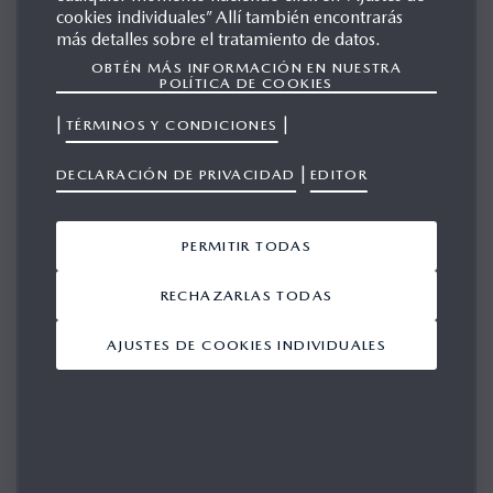
cookies individuales” Allí también encontrarás
más detalles sobre el tratamiento de datos.
OBTÉN MÁS INFORMACIÓN EN NUESTRA
MAZDA FLAIR
POLÍTICA DE COOKIES
|
|
TÉRMINOS Y CONDICIONES
|
GALERÍA
DECLARACIÓN DE PRIVACIDAD
EDITOR
Mostrando 1-1 de 1
PERMITIR TODAS
AÑADIR TODO
RECHAZARLAS TODAS
AJUSTES DE COOKIES INDIVIDUALES
1/1