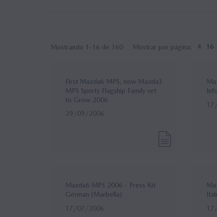
Mostrando 1-16 de 160
Mostrar por página:
4
16
First Mazda6 MPS, now Mazda3
Maz
MPS Sporty Flagship Family set
Inf
to Grow 2006
17
29/09/2006
Mazda6 MPS 2006 - Press Kit
Maz
German (Marbella)
Ita
17/07/2006
17