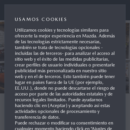
Mazda Automóviles España
USAMOS COOKIES
Utilizamos cookies y tecnologías similares para
ofrecerte la mejor experiencia en Mazda. Además
de las tecnologías estrictamente necesarias,
también se trata de tecnologías opcionales -
incluidas las de terceros- para analizar el acceso al
sitio web y el éxito de las medidas publicitarias,
crear perfiles de usuario individuales o presentarle
publicidad más personalizada en nuestro sitio
web y en el de terceros. Esto también puede tener
lugar en países fuera de la UE (por ejemplo,
EE.UU.), donde no puede descartarse el riesgo de
acceso por parte de las autoridades estatales y de
recursos legales limitados. Puede ayudarnos
ARCHIVO DE MODELOS
haciendo clic en (Aceptar) y aceptando así estas
actividades opcionales de procesamiento y
transferencia de datos.
EUROPA
Puede rechazar o modificar su consentimiento en
cualquier momento haciendo click en “Ajustes de