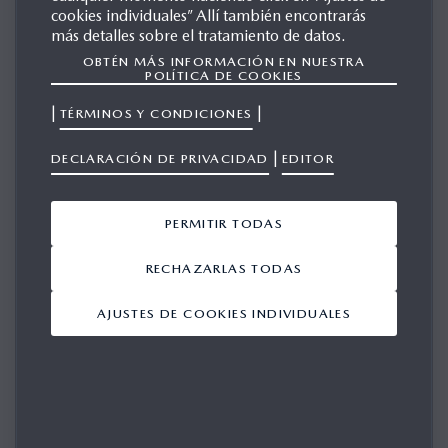
cookies individuales” Allí también encontrarás
más detalles sobre el tratamiento de datos.
OBTÉN MÁS INFORMACIÓN EN NUESTRA
MAZDA XEDOS 9
POLÍTICA DE COOKIES
|
|
TÉRMINOS Y CONDICIONES
|
GALERÍA
DECLARACIÓN DE PRIVACIDAD
EDITOR
PERMITIR TODAS
RECHAZARLAS TODAS
Mostrando 1-10 de 38
AJUSTES DE COOKIES INDIVIDUALES
AÑADIR TODO