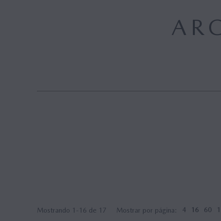
Mazda M Hybrid
LISTADO DE PRECIOS
Concept Cars
AR
Hybrid
Mostrando 1-16 de 17
Mostrar por página:
4
16
60
1