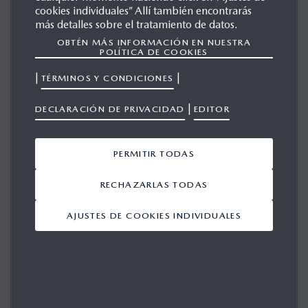
cookies individuales” Allí también encontrarás
más detalles sobre el tratamiento de datos.
OBTÉN MÁS INFORMACIÓN EN NUESTRA
MAZDA 626
POLÍTICA DE COOKIES
|
|
TÉRMINOS Y CONDICIONES
|
GALERÍA
DECLARACIÓN DE PRIVACIDAD
EDITOR
PERMITIR TODAS
RECHAZARLAS TODAS
Su selección:
No hay filtros seleccionados
AJUSTES DE COOKIES INDIVIDUALES
ABRIR FILTRO
1. Generation (32)
Mostrando 1-10 de 70
3ª Generación (3)
AÑADIR TODO
4ª Generación (1)