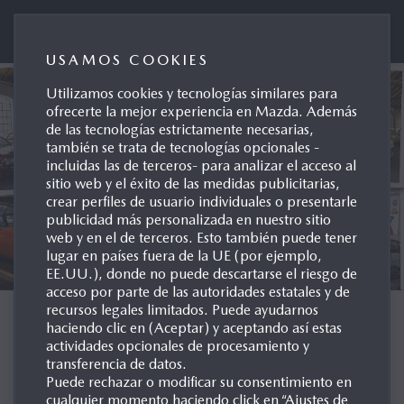
Mazda Automóviles España
USAMOS COOKIES
Utilizamos cookies y tecnologías similares para
ofrecerte la mejor experiencia en Mazda. Además
de las tecnologías estrictamente necesarias,
también se trata de tecnologías opcionales -
incluidas las de terceros- para analizar el acceso al
sitio web y el éxito de las medidas publicitarias,
crear perfiles de usuario individuales o presentarle
publicidad más personalizada en nuestro sitio
web y en el de terceros. Esto también puede tener
lugar en países fuera de la UE (por ejemplo,
EE.UU.), donde no puede descartarse el riesgo de
acceso por parte de las autoridades estatales y de
recursos legales limitados. Puede ayudarnos
ARCHIVO DE MODELOS
haciendo clic en (Aceptar) y aceptando así estas
actividades opcionales de procesamiento y
transferencia de datos.
EUROPA
Puede rechazar o modificar su consentimiento en
cualquier momento haciendo click en “Ajustes de