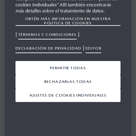
cookies individuales” Allí también encontrarás
MAZDA WASHU 2003
más detalles sobre el tratamiento de datos.
OBTÉN MÁS INFORMACIÓN EN NUESTRA
POLÍTICA DE COOKIES
GALERÍA
|
|
TÉRMINOS Y CONDICIONES
|
DECLARACIÓN DE PRIVACIDAD
EDITOR
PERMITIR TODAS
Mostrando 1-10 de 14
RECHAZARLAS TODAS
AÑADIR TODO
AJUSTES DE COOKIES INDIVIDUALES
Mazda Washu - Press
Release.
17/07/2006