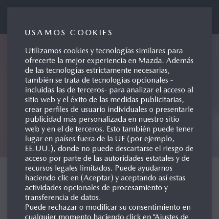
Mazda Automóviles España
USAMOS COOKIES
Utilizamos cookies y tecnologías similares para
ofrecerte la mejor experiencia en Mazda. Además
de las tecnologías estrictamente necesarias,
también se trata de tecnologías opcionales -
incluidas las de terceros- para analizar el acceso al
sitio web y el éxito de las medidas publicitarias,
crear perfiles de usuario individuales o presentarle
publicidad más personalizada en nuestro sitio
web y en el de terceros. Esto también puede tener
lugar en países fuera de la UE (por ejemplo,
EE.UU.), donde no puede descartarse el riesgo de
acceso por parte de las autoridades estatales y de
recursos legales limitados. Puede ayudarnos
CONCEPT CARS
haciendo clic en (Aceptar) y aceptando así estas
actividades opcionales de procesamiento y
transferencia de datos.
Puede rechazar o modificar su consentimiento en
cualquier momento haciendo click en “Ajustes de