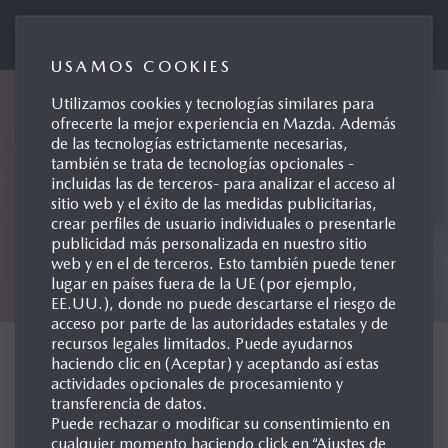
Mazda Automóviles España
USAMOS COOKIES
Utilizamos cookies y tecnologías similares para
ofrecerte la mejor experiencia en Mazda. Además
de las tecnologías estrictamente necesarias,
también se trata de tecnologías opcionales -
incluidas las de terceros- para analizar el acceso al
sitio web y el éxito de las medidas publicitarias,
crear perfiles de usuario individuales o presentarle
publicidad más personalizada en nuestro sitio
web y en el de terceros. Esto también puede tener
lugar en países fuera de la UE (por ejemplo,
EE.UU.), donde no puede descartarse el riesgo de
acceso por parte de las autoridades estatales y de
recursos legales limitados. Puede ayudarnos
CONCEPT CARS
haciendo clic en (Aceptar) y aceptando así estas
actividades opcionales de procesamiento y
transferencia de datos.
Puede rechazar o modificar su consentimiento en
cualquier momento haciendo click en “Ajustes de