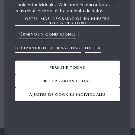
cookies individuales” Allí también encontrarás
MAZDA VERISA TS
más detalles sobre el tratamiento de datos.
OBTÉN MÁS INFORMACIÓN EN NUESTRA
POLÍTICA DE COOKIES
GALERÍA
|
|
TÉRMINOS Y CONDICIONES
|
DECLARACIÓN DE PRIVACIDAD
EDITOR
Mostrando 1-1 de 1
AÑADIR TODO
PERMITIR TODAS
RECHAZARLAS TODAS
AJUSTES DE COOKIES INDIVIDUALES
1/1