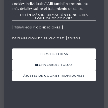
cookies individuales” Allí también encontrarás
MAZDA RX-VISION
más detalles sobre el tratamiento de datos.
OBTÉN MÁS INFORMACIÓN EN NUESTRA
POLÍTICA DE COOKIES
GALERÍA
|
|
TÉRMINOS Y CONDICIONES
|
DECLARACIÓN DE PRIVACIDAD
EDITOR
PERMITIR TODAS
Mostrando 1-10 de 17
RECHAZARLAS TODAS
AÑADIR TODO
AJUSTES DE COOKIES INDIVIDUALES
Mazda RX-VISION ha
sido nombrado el
concept más bello
27/01/2016