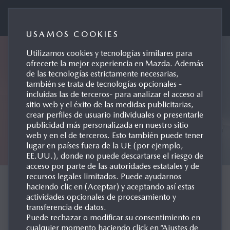
Mazda Automóviles España
USAMOS COOKIES
Utilizamos cookies y tecnologías similares para
ofrecerte la mejor experiencia en Mazda. Además
de las tecnologías estrictamente necesarias,
también se trata de tecnologías opcionales -
incluidas las de terceros- para analizar el acceso al
sitio web y el éxito de las medidas publicitarias,
crear perfiles de usuario individuales o presentarle
publicidad más personalizada en nuestro sitio
web y en el de terceros. Esto también puede tener
lugar en países fuera de la UE (por ejemplo,
EE.UU.), donde no puede descartarse el riesgo de
acceso por parte de las autoridades estatales y de
recursos legales limitados. Puede ayudarnos
CONCEPT CARS
haciendo clic en (Aceptar) y aceptando así estas
actividades opcionales de procesamiento y
transferencia de datos.
Puede rechazar o modificar su consentimiento en
cualquier momento haciendo click en “Ajustes de