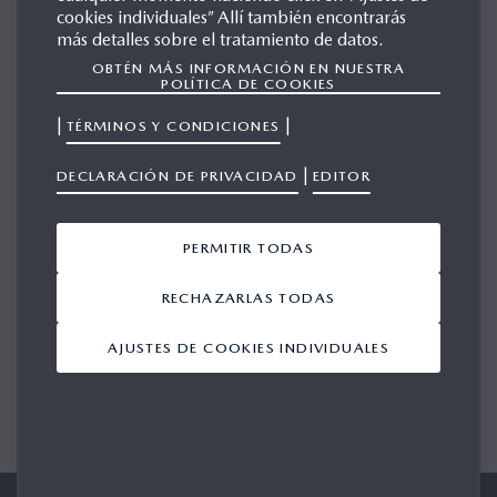
cookies individuales” Allí también encontrarás
MAZDA RX-85
más detalles sobre el tratamiento de datos.
OBTÉN MÁS INFORMACIÓN EN NUESTRA
POLÍTICA DE COOKIES
GALERÍA
|
|
TÉRMINOS Y CONDICIONES
|
DECLARACIÓN DE PRIVACIDAD
EDITOR
Mostrando 1-1 de 1
AÑADIR TODO
PERMITIR TODAS
RECHAZARLAS TODAS
AJUSTES DE COOKIES INDIVIDUALES
1/1