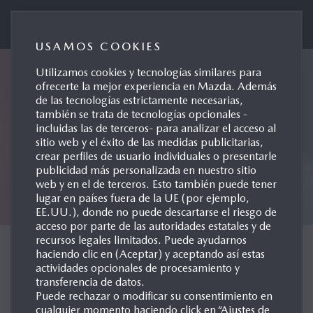
Mazda Automóviles España
USAMOS COOKIES
Utilizamos cookies y tecnologías similares para
ofrecerte la mejor experiencia en Mazda. Además
de las tecnologías estrictamente necesarias,
también se trata de tecnologías opcionales -
incluidas las de terceros- para analizar el acceso al
sitio web y el éxito de las medidas publicitarias,
crear perfiles de usuario individuales o presentarle
publicidad más personalizada en nuestro sitio
web y en el de terceros. Esto también puede tener
lugar en países fuera de la UE (por ejemplo,
EE.UU.), donde no puede descartarse el riesgo de
acceso por parte de las autoridades estatales y de
recursos legales limitados. Puede ayudarnos
CONCEPT CARS
haciendo clic en (Aceptar) y aceptando así estas
actividades opcionales de procesamiento y
transferencia de datos.
Puede rechazar o modificar su consentimiento en
cualquier momento haciendo click en “Ajustes de