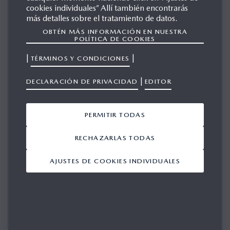
cookies individuales” Allí también encontrarás
MAZDA ROADSTER COUPE
más detalles sobre el tratamiento de datos.
TS
OBTÉN MÁS INFORMACIÓN EN NUESTRA
POLÍTICA DE COOKIES
|
|
TÉRMINOS Y CONDICIONES
GALERÍA
|
DECLARACIÓN DE PRIVACIDAD
EDITOR
Mostrando 1-2 de 2
PERMITIR TODAS
AÑADIR TODO
RECHAZARLAS TODAS
AJUSTES DE COOKIES INDIVIDUALES
1/1