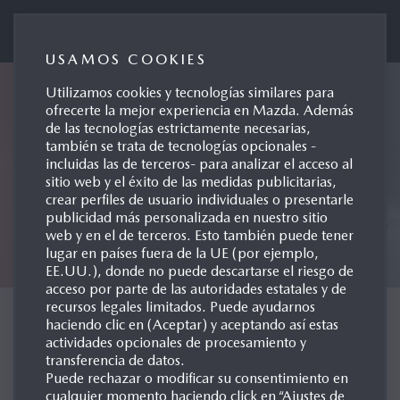
Mazda Automóviles España
USAMOS COOKIES
Utilizamos cookies y tecnologías similares para
ofrecerte la mejor experiencia en Mazda. Además
de las tecnologías estrictamente necesarias,
también se trata de tecnologías opcionales -
incluidas las de terceros- para analizar el acceso al
sitio web y el éxito de las medidas publicitarias,
crear perfiles de usuario individuales o presentarle
publicidad más personalizada en nuestro sitio
web y en el de terceros. Esto también puede tener
lugar en países fuera de la UE (por ejemplo,
EE.UU.), donde no puede descartarse el riesgo de
acceso por parte de las autoridades estatales y de
recursos legales limitados. Puede ayudarnos
CONCEPT CARS
haciendo clic en (Aceptar) y aceptando así estas
actividades opcionales de procesamiento y
transferencia de datos.
Puede rechazar o modificar su consentimiento en
cualquier momento haciendo click en “Ajustes de