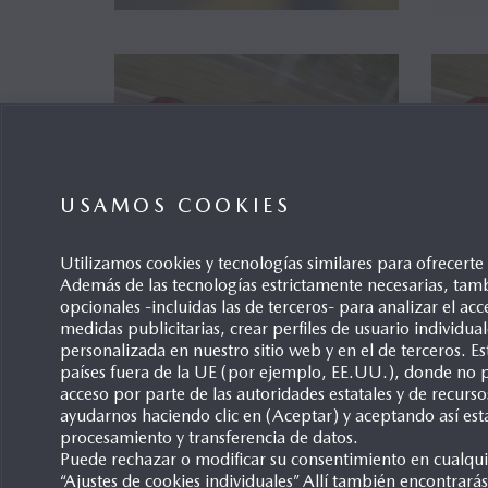
USAMOS COOKIES
Utilizamos cookies y tecnologías similares para ofrecert
Además de las tecnologías estrictamente necesarias, tamb
opcionales -incluidas las de terceros- para analizar el acce
Mazda KABURA and All-New
Ma
medidas publicitarias, crear perfiles de usuario individu
Mazda CX-7 to be Exhibited at
Red
personalizada en nuestro sitio web y en el de terceros. 
the North American Intern...
Co
países fuera de la UE (por ejemplo, EE.UU.), donde no p
acceso por parte de las autoridades estatales y de recurso
17/07/2006
17
ayudarnos haciendo clic en (Aceptar) y aceptando así est
procesamiento y transferencia de datos.
Puede rechazar o modificar su consentimiento en cualqu
“Ajustes de cookies individuales” Allí también encontrarás