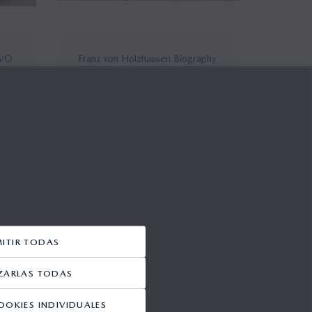
EVO
Franz von Holzhausen Biography
17/07/2006
ura
Mazda3 MPS and Mazda Kabura
to be Exhibited at the 2006
Geneva International Mot...
MITIR TODAS
17/07/2006
ZARLAS TODAS
OOKIES INDIVIDUALES