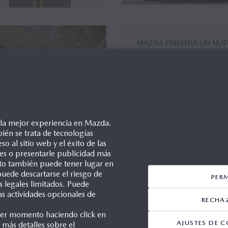
MAZDA PRESENTA UN NU
CONCEPT EN EL SALÓN DE
LOS ÁNGELES.
22/11/2006
e la mejor experiencia en Mazda.
ién se trata de tecnologías
so al sitio web y el éxito de las
zda KABURA Concept:
Mazda3 MPS and Mazda Kab
ales o presentarle publicidad más
efining the Compact Sports
to be Exhibited at the 2006
Esto también puede tener lugar en
upe
Geneva International Mot...
uede descartarse el riesgo de
PER
s legales limitados. Puede
/07/2006
17/07/2006
as actividades opcionales de
RECHA
ier momento haciendo click en
AJUSTES DE C
 más detalles sobre el